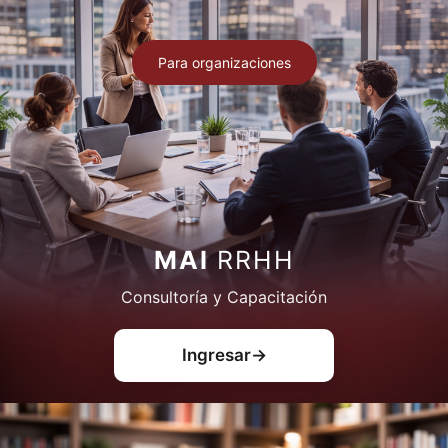
Saltar
al
contenido
Para organizaciones
MAI
RRHH
Consultoría y Capacitación
Ingresar
→