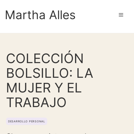
Saltar
Martha Alles
al
Men
contenido
COLECCIÓN
BOLSILLO: LA
MUJER Y EL
TRABAJO
DESARROLLO PERSONAL